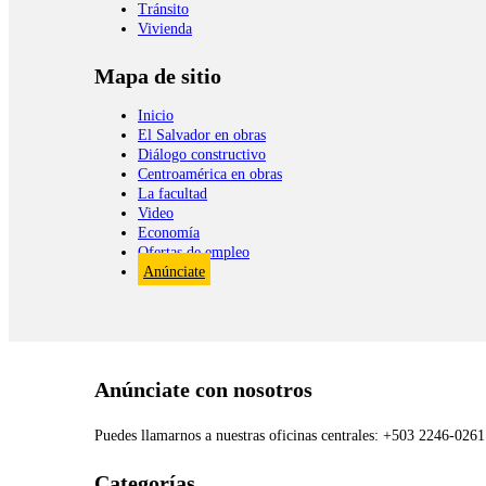
Tránsito
Vivienda
Mapa de sitio
Inicio
El Salvador en obras
Diálogo constructivo
Centroamérica en obras
La facultad
Video
Economía
Ofertas de empleo
Anúnciate
Anúnciate con nosotros
Puedes llamarnos a nuestras oficinas centrales: +503 2246-026
Categorías