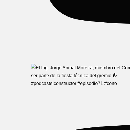
#podcastelconstructor #episodio71 #corto