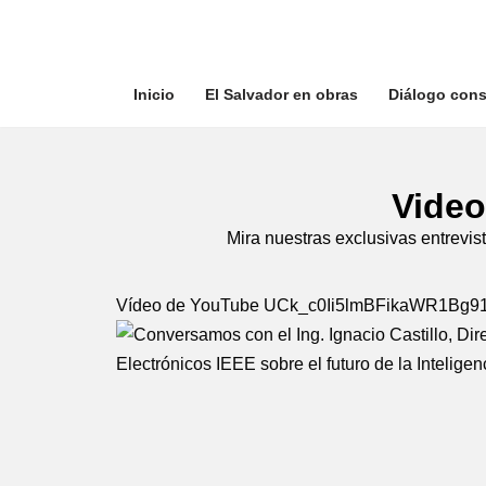
Saltar
al
Inicio
El Salvador en obras
Diálogo cons
contenido
Video
Mira nuestras exclusivas entrevist
Vídeo de YouTube UCk_c0Ii5lmBFikaWR1Bg91