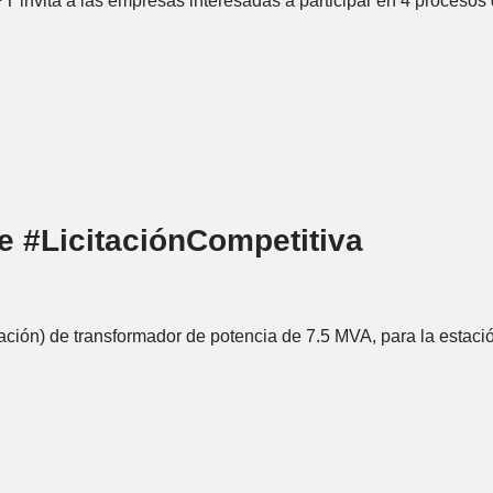
T invita a las empresas interesadas a participar en 4 proceso
 #LicitaciónCompetitiva
alación) de transformador de potencia de 7.5 MVA, para la estac