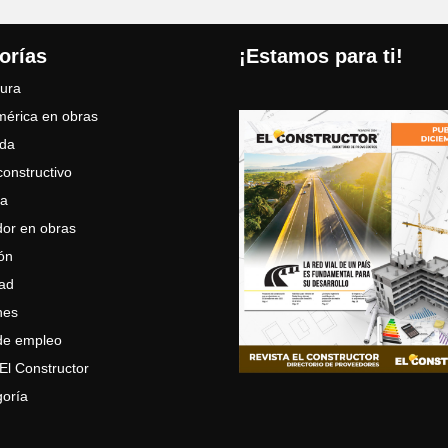
orías
¡Estamos para ti!
tura
érica en obras
ada
constructivo
a
dor en obras
ón
tad
nes
de empleo
El Constructor
goría