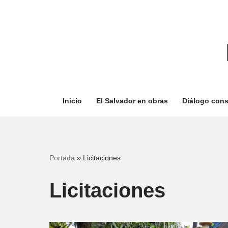
Saltar
al
contenido
Inicio
El Salvador en obras
Diálogo cons
Portada
»
Licitaciones
Licitaciones