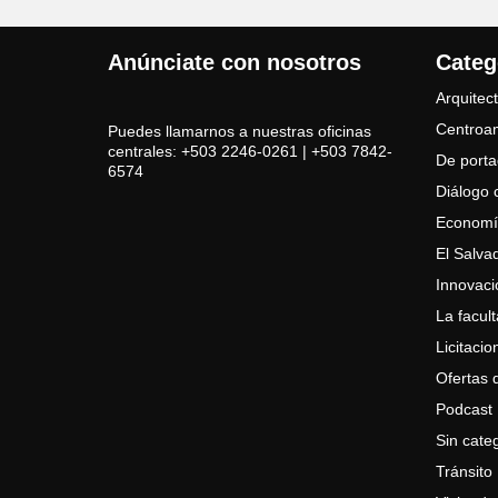
Anúnciate con nosotros
Categ
Arquitec
Centroam
Puedes llamarnos a nuestras oficinas
centrales: +503 2246-0261 | +503 7842-
De port
6574
Diálogo 
Economí
El Salva
Innovaci
La facul
Licitacio
Ofertas 
Podcast 
Sin cate
Tránsito