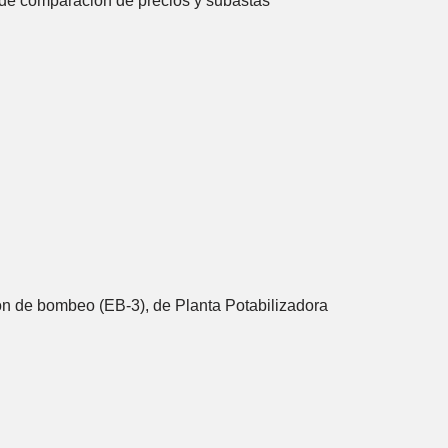
s de comparación de precios y subastas
ión de bombeo (EB-3), de Planta Potabilizadora