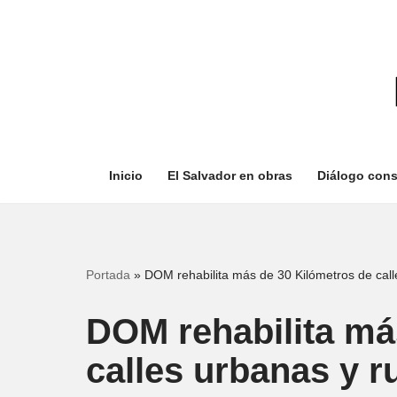
Saltar
al
contenido
Inicio
El Salvador en obras
Diálogo cons
Portada
»
DOM rehabilita más de 30 Kilómetros de call
DOM rehabilita má
calles urbanas y r