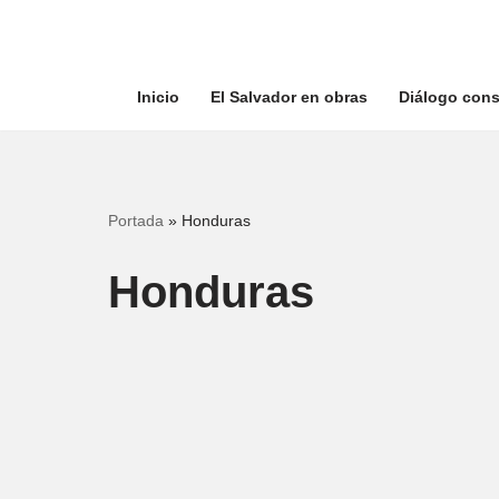
Saltar
al
Inicio
El Salvador en obras
Diálogo cons
contenido
Portada
»
Honduras
Honduras