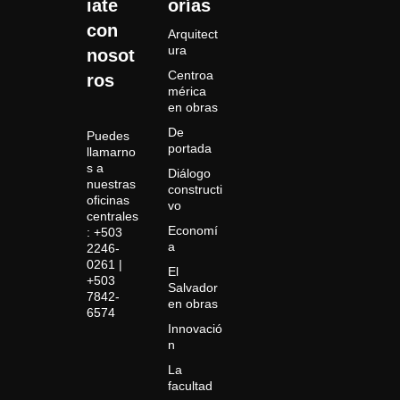
iate
orías
con
Arquitect
ura
nosot
Centroa
ros
mérica
en obras
De
Puedes
portada
llamarno
s a
Diálogo
nuestras
constructi
oficinas
vo
centrales
Economí
: +503
a
2246-
0261 |
El
+503
Salvador
7842-
en obras
6574
Innovació
n
La
facultad