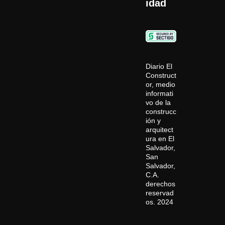
idad
Diario El
Construct
or, medio
informati
vo de la
construcc
ión y
arquitect
ura en El
Salvador,
San
Salvador,
C.A.
derechos
reservad
os. 2024