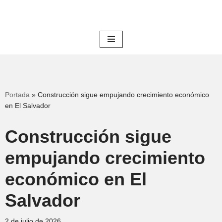
Saltar
al
contenido
Portada
»
Construcción sigue empujando crecimiento económico
en El Salvador
Construcción sigue
empujando crecimiento
económico en El
Salvador
2 de julio de 2026